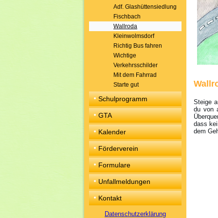
Adf. Glashüttensiedlung
Fischbach
Wallroda
Kleinwolmsdorf
Richtig Bus fahren
Wichtige
Verkehrsschilder
Mit dem Fahrrad
Wallr
Starte gut
Schulprogramm
Steige 
du von 
GTA
Überque
dass kei
dem Geh
Kalender
Förderverein
Formulare
Unfallmeldungen
Kontakt
Datenschutzerklärung