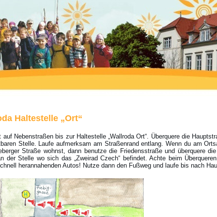
oda Haltestelle „Ort“
t auf Nebenstraßen bis zur Haltestelle „Wallroda Ort“. Überquere die Hauptstr
htbaren Stelle. Laufe aufmerksam am Straßenrand entlang. Wenn du am Ort
eberger Straße wohnst, dann benutze die Friedensstraße und überquere di
n der Stelle wo sich das „Zweirad Czech“ befindet. Achte beim Überquere
schnell herannahenden Autos! Nutze dann den Fußweg und laufe bis nach Ha