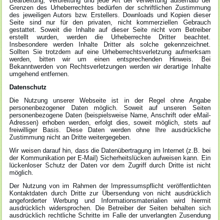
Bearbeitung, Verbreitung und jede Art der Verwertung außerhalb der
Grenzen des Urheberrechtes bedürfen der schriftlichen Zustimmung
des jeweiligen Autors bzw. Erstellers. Downloads und Kopien dieser
Seite sind nur für den privaten, nicht kommerziellen Gebrauch
gestattet. Soweit die Inhalte auf dieser Seite nicht vom Betreiber
erstellt wurden, werden die Urheberrechte Dritter beachtet.
Insbesondere werden Inhalte Dritter als solche gekennzeichnet.
Sollten Sie trotzdem auf eine Urheberrechtsverletzung aufmerksam
werden, bitten wir um einen entsprechenden Hinweis. Bei
Bekanntwerden von Rechtsverletzungen werden wir derartige Inhalte
umgehend entfernen.
Datenschutz
Die Nutzung unserer Webseite ist in der Regel ohne Angabe
personenbezogener Daten möglich. Soweit auf unseren Seiten
personenbezogene Daten (beispielsweise Name, Anschrift oder eMail-
Adressen) erhoben werden, erfolgt dies, soweit möglich, stets auf
freiwilliger Basis. Diese Daten werden ohne Ihre ausdrückliche
Zustimmung nicht an Dritte weitergegeben.
Wir weisen darauf hin, dass die Datenübertragung im Internet (z.B. bei
der Kommunikation per E-Mail) Sicherheitslücken aufweisen kann. Ein
lückenloser Schutz der Daten vor dem Zugriff durch Dritte ist nicht
möglich.
Der Nutzung von im Rahmen der Impressumspflicht veröffentlichten
Kontaktdaten durch Dritte zur Übersendung von nicht ausdrücklich
angeforderter Werbung und Informationsmaterialien wird hiermit
ausdrücklich widersprochen. Die Betreiber der Seiten behalten sich
ausdrücklich rechtliche Schritte im Falle der unverlangten Zusendung