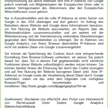
Anonymisierung auf dieser Webseite wird Ihre IP-Adresse von Google
jedoch innerhalb von Mitgliedstaaten der Europäischen Union oder in
anderen Vertragsstaaten des Abkommens über den Europäischen
Wirtschaftsraum zuvor gekürzt.
Nur in Ausnahmefällen wird die volle IP-Adresse an einen Server von
Google in den USA übertragen und dort gekürzt. Im Auftrag des
Betreibers dieser Website wird Google diese Informationen benutzen,
um Ihre Nutzung der Website auszuwerten, um Reports über die
Websiteaktivitäten zusammenzustellen und um weitere mit der
Websitenutzung und der Internetnutzung verbundene Dienstleistungen
gegenüber dem Websitebetreiber zu erbringen. Die im Rahmen von
Google Analytics von Ihrem Browser übermittelte IP-Adresse wird
nicht mit anderen Daten von Google zusammengeführt.
Sie können die Speicherung der Cookies durch eine entsprechende
Einstellung Ihrer Browser-Software verhindern; wir weisen Sie jedoch
darauf hin, dass Sie in diesem Fall gegebenenfalls nicht sämtliche
Funktionen dieser Website vollumfänglich werden nutzen können. Sie
können darüber hinaus die Erfassung der durch das Cookie erzeugten
und auf Ihre Nutzung der Website bezogenen Daten (inkl. Ihrer IP-
Adresse) an Google sowie die Verarbeitung dieser Daten durch Google
verhindern, indem sie das unter dem folgenden Link verfügbare
Browser-Plugin herunterladen und
installieren:
http://tools.google.com/dlpage/gaoptout?hl=de
.
Quellverweis:
Disclaimer
von eRecht24, dem Portal zum Internetrecht
von Rechtsanwalt Sören Siebert,
Google Analytics
Datenschutzerklärung