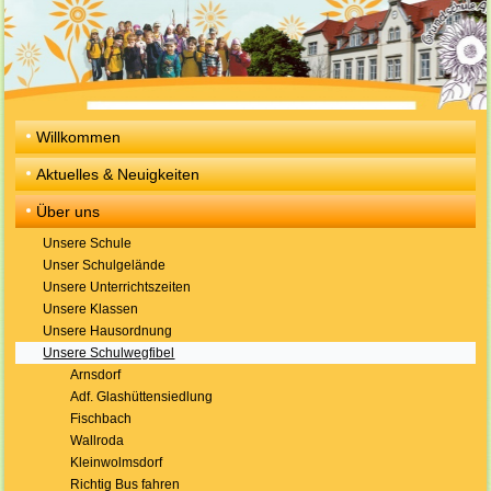
Willkommen
Aktuelles & Neuigkeiten
Über uns
Unsere Schule
Unser Schulgelände
Unsere Unterrichtszeiten
Unsere Klassen
Unsere Hausordnung
Unsere Schulwegfibel
Arnsdorf
Adf. Glashüttensiedlung
Fischbach
Wallroda
Kleinwolmsdorf
Richtig Bus fahren