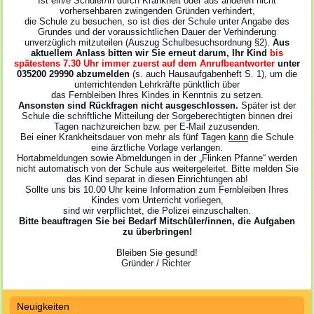
Ist ein/e Schüler/in durch Krankheit oder aus anderen nicht
vorhersehbaren zwingenden Gründen verhindert,
die Schule zu besuchen, so ist dies der Schule unter Angabe des
Grundes und der voraussichtlichen Dauer der Verhinderung
unverzüglich mitzuteilen (Auszug Schulbesuchsordnung §2).
Aus
aktuellem Anlass bitten wir Sie erneut darum, Ihr Kind
bis
spätestens 7.30 Uhr immer zuerst auf dem Anrufbeantworter
unter
035200 29990 abzumelden
(s. auch Hausaufgabenheft S. 1), um die
unterrichtenden Lehrkräfte pünktlich über
das Fernbleiben Ihres Kindes in Kenntnis zu setzen.
Ansonsten sind Rückfragen nicht ausgeschlossen.
Später ist der
Schule die schriftliche Mitteilung der Sorgeberechtigten binnen drei
Tagen nachzureichen bzw. per E-Mail zuzusenden.
Bei einer Krankheitsdauer von mehr als fünf Tagen
kann
die Schule
eine ärztliche Vorlage verlangen.
Hortabmeldungen sowie Abmeldungen in der „Flinken Pfanne“ werden
nicht automatisch von der Schule aus weitergeleitet. Bitte melden Sie
das Kind separat in diesen Einrichtungen ab!
Sollte uns bis 10.00 Uhr keine Information zum Fernbleiben Ihres
Kindes vom Unterricht vorliegen,
sind wir verpflichtet, die Polizei einzuschalten.
Bitte beauftragen Sie bei Bedarf Mitschüler/innen, die Aufgaben
zu überbringen!
Bleiben Sie gesund!
Gründer / Richter
Neuigkeiten